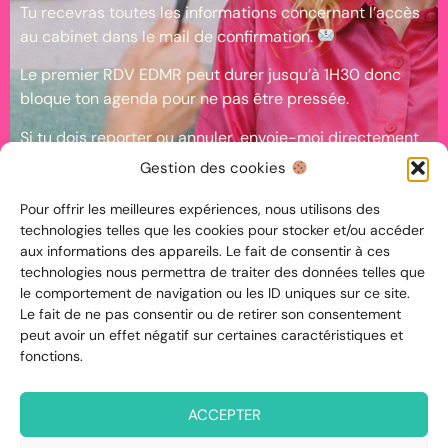
Tu recevras toutes les informations concernant l’accès
au cabinet dans le mail de confirmation.
Le premier RDV EDMR peut durer jusqu’à 1H30 donc
bloque ton agenda pour ne pas être pressée.
Si tu dois reporter ou annuler, envoie-moi directement
un message au 07 63 94 82 23.
Gestion des cookies
Ça me permet de proposer ton créneau à quelqu’un en
liste d’attente.
Pour offrir les meilleures expériences, nous utilisons des
technologies telles que les cookies pour stocker et/ou accéder
Par respect pour mon temps (et le tien), toute séance
aux informations des appareils. Le fait de consentir à ces
annulée moins de 24H à l’avance est due.
technologies nous permettra de traiter des données telles que
le comportement de navigation ou les ID uniques sur ce site.
Le fait de ne pas consentir ou de retirer son consentement
peut avoir un effet négatif sur certaines caractéristiques et
fonctions.
ACCEPTER