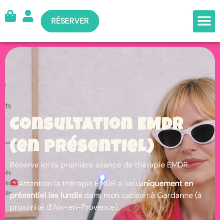
RÉSERVER
Consultation EMDR
(en présentiel)
Réserve ici ta première séance de thérapie EMDR.
Attention la thérapie EMDR a lieu
uniquement en
présentiel
les lundis
dans mon cabinet à Gardanne (à
proximité d’Aix-en-Provence).