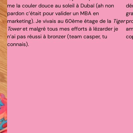
me la couler douce au soleil à Dubaï (ah non
dé
pardon c’était pour valider un MBA en
gra
marketing). Je vivais au 60ème étage de la
Tiger
pro
Tower
et malgré tous mes efforts à lézarder je
am
n’ai pas réussi à bronzer (team casper, tu
co
connais).