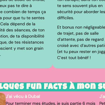
eux pas te dire à
te sens souvent plus en
ce combien de temps ça
sécurité pour aborder les
a pour que tu te sentes
difficiles.
 Cela dépend de la
Et bonus non négligeable
rité des séances, de ton
de trajet, pas de salle
tion, de ta disponibilité
d’attente, pas de regard
que, de tes résistances
croisé avec d’autres pat
onscient y met son grain
(et tu peux rester en jogg
.
C’est tout bénéf !
lques fun facts à mon s
J'ai vécu à Dubaï
J'
Pour terminer mes études, je suis partie 6 mois
Pet