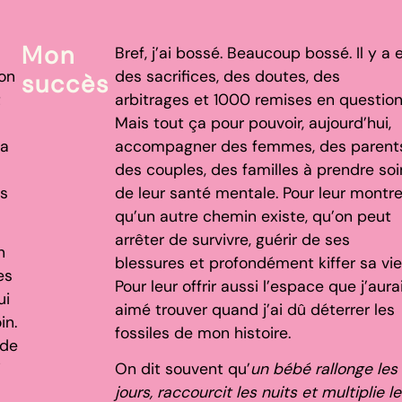
Mon
Bref, j’ai bossé. Beaucoup bossé. Il y a 
 on
des sacrifices, des doutes, des
succès
t
arbitrages et 1000 remises en question
Mais tout ça pour pouvoir, aujourd’hui,
la
accompagner des femmes, des parents
des couples, des familles à prendre soi
ns
de leur santé mentale. Pour leur montre
qu’un autre chemin existe, qu’on peut
arrêter de survivre, guérir de ses
n
blessures et profondément kiffer sa vie
es
Pour leur offrir aussi l’espace que j’aura
ui
aimé trouver quand j’ai dû déterrer les
in.
fossiles de mon histoire.
 de
i
On dit souvent qu’
un bébé rallonge les
jours, raccourcit les nuits et multiplie le