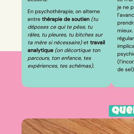
je ne p
En psychothérapie, on alterne
l’avan
entre
thérapie de soutien
(t
u
prendr
déposes ce qui te pèse, t
u
mieux.
râles, tu pleures, tu bitches sur
régula
ta mère si nécessaire)
et
travail
implica
analytique
(on décortique ton
psychi
parcours, ton enfance, tes
(l’inc
expériences, tes schémas).
de sel)
Que