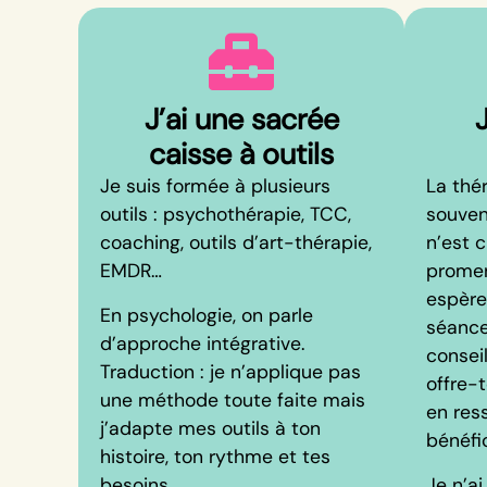
J’ai une sacrée
caisse à outils
Je suis formée à plusieurs
La thé
outils : psychothérapie, TCC,
souven
coaching, outils d’art-thérapie,
n’est 
EMDR…
promen
espère
En psychologie, on parle
séance
d’approche intégrative.
conseil
Traduction : je n’applique pas
offre-
une méthode toute faite mais
en res
j’adapte mes outils à ton
bénéfi
histoire, ton rythme et tes
besoins.
Je n’ai