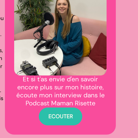
eu
.
,
n
r
Et si t'as envie d'en savoir
encore plus sur mon histoire,
.
écoute mon interview dans le
is
Podcast Maman Risette
ECOUTER