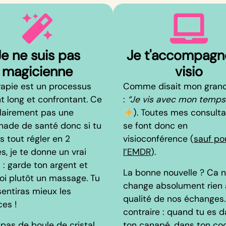
Je ne suis pas
Je t'accompagn
magicienne
visio
rapie est un processus
Comme disait mon gran
t long et confrontant. Ce
:
“Je vis avec mon temps.
clairement pas une
). Toutes mes consulta
ade de santé donc si tu
se font donc en
s tout régler en 2
visioconférence (
sauf po
s, je te donne un vrai
l’EMDR
).
 : garde ton argent et
La bonne nouvelle ? Ca 
toi plutôt un massage. Tu
change absolument rien 
sentiras mieux les
qualité de nos échanges
ces !
contraire : quand tu es 
 pas de boule de cristal,
ton canapé, dans ton coc