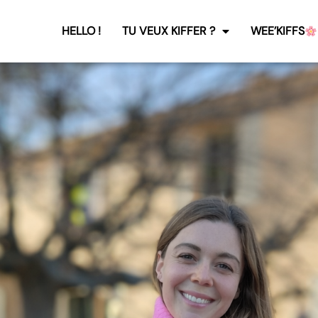
HELLO !
TU VEUX KIFFER ?
WEE’KIFFS