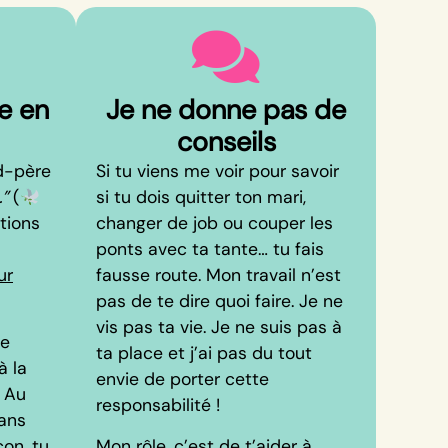
e en
Je ne donne pas de
conseils
d-père
Si tu viens me voir pour savoir
”
(
si tu dois quitter ton mari,
tions
changer de job ou couper les
ponts avec ta tante… tu fais
ur
fausse route. Mon travail n’est
pas de te dire quoi faire. Je ne
vis pas ta vie. Je ne suis pas à
ne
ta place et j’ai pas du tout
à la
envie de porter cette
. Au
responsabilité !
dans
on, tu
Mon rôle, c’est de t’aider à