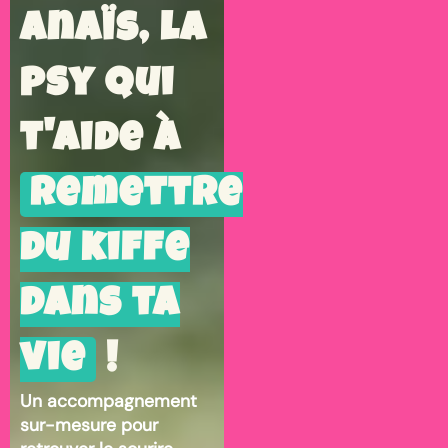
Anaïs, la
psy qui
t'aide à
remettre
du kiffe
dans ta
vie
!
Un accompagnement
sur-mesure pour