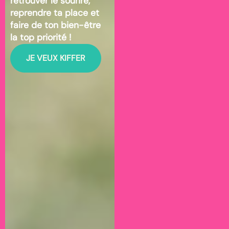
retrouver le sourire,
reprendre ta place et
faire de ton bien-être
la top priorité !
JE VEUX KIFFER