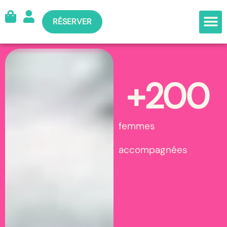
RÉSERVER
+
200
femmes
accompagnées